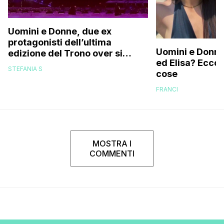
Uomini e Donne, due ex
protagonisti dell’ultima
Uomini e Donne,
edizione del Trono over si
ed Elisa? Ecco
stanno frequentando fuori dal
STEFANIA S
cose
programma: ecco chi sono
FRANCI
MOSTRA I
COMMENTI