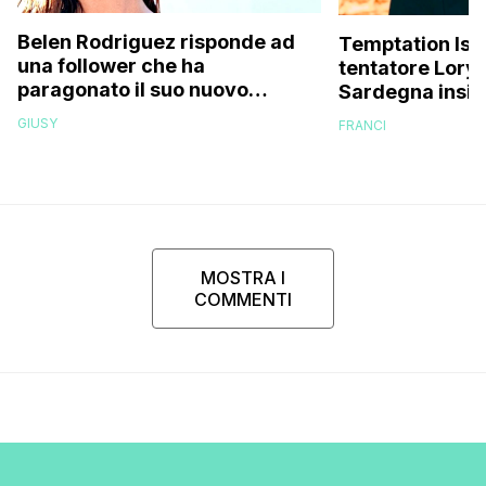
Belen Rodriguez risponde ad
Temptation Islan
una follower che ha
tentatore Lory 
paragonato il suo nuovo
Sardegna insie
compagno all’ex marito
fidanzate (e no
GIUSY
FRANCI
Stefano De Martino
MOSTRA I
COMMENTI