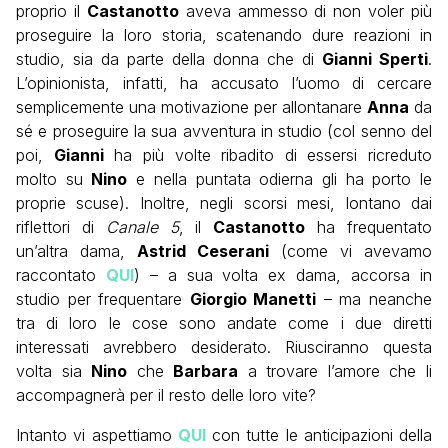
proprio il
Castanotto
aveva ammesso di non voler più
proseguire la loro storia, scatenando dure reazioni in
studio, sia da parte della donna che di
Gianni Sperti
.
L’opinionista, infatti, ha accusato l’uomo di cercare
semplicemente una motivazione per allontanare
Anna
da
sé e proseguire la sua avventura in studio (col senno del
poi,
Gianni
ha più volte ribadito di essersi ricreduto
molto su
Nino
e nella puntata odierna gli ha porto le
proprie scuse). Inoltre, negli scorsi mesi, lontano dai
riflettori di
Canale 5
, il
Castanotto
ha frequentato
un’altra dama,
Astrid Ceserani
(come vi avevamo
raccontato
QUI
) – a sua volta ex dama, accorsa in
studio per frequentare
Giorgio Manetti
– ma neanche
tra di loro le cose sono andate come i due diretti
interessati avrebbero desiderato. Riusciranno questa
volta sia
Nino
che
Barbara
a trovare l’amore che li
accompagnerà per il resto delle loro vite?
Intanto vi aspettiamo
QUI
con tutte le anticipazioni della