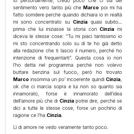
Io personalmente, credo poco che ci sia del
sentimento vero tanto più che
Marco
poi mi ha
fatto sorridere perché quando dichiara io in realtà
mi sono concentrato su
Cinzia
quasi subito…
prima che lui iniziasse la storia con
Cinzia
mi
diceva le stesse cose: “Tu mi piaci tantissimo io
mi sto concentrando solo su di te ho già detto
alla redazione che ti lascio il numero, perché ho
intenzione di frequentarti”. Questa cosa io non
l’ho detta nel programma perché non volevo
buttare benzina sul fuoco, però ho trovato
Marco
insomma un po’ incoerente quindi
Cinzia
,
ok che ci marcia sopra e lui non so quanto sia
innamorato, forse è innamorato dell’idea
dell’amore più che di
Cinzia
potrei dire, perché se
dici a tutte le stesse cose, forse un pochino di
ragione ce l’ha
Cinzia
.
Lì di amore ne vedo veramente tanto poco.