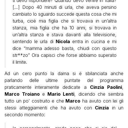
ti devo rispondere? Quando devo venire in Italia?
[…] Dopo 40 minuti di urla, che aveva persino
cambiato lo sguardo succede questa cosa che mi
turba, cioè mia figlia che si trovava in un’altra
stanza, mia figlia che ha 10 anni, si trovava in
un’altra stanza e stava davanti alla televisione,
sentendo le urla di
Nicola
entra in cucina e mi
dice “mamma adesso basta, chiudi con questo
str**zo” Ora capisci che forse abbiamo superato
il limite.
Ad un cero punto la dama si è sbilanciata anche
parlando delle ultime puntate del programma
praticamente interamente dedicate a
Cinzia Paolini
,
Marco Troiano
e
Mario Lenti
, dicendo che sembra
tutto un po’ costruito e che
Marco
ha avuto con lei gli
stessi atteggiamenti che ha avuto con
Cinzia
in un
secondo momento: