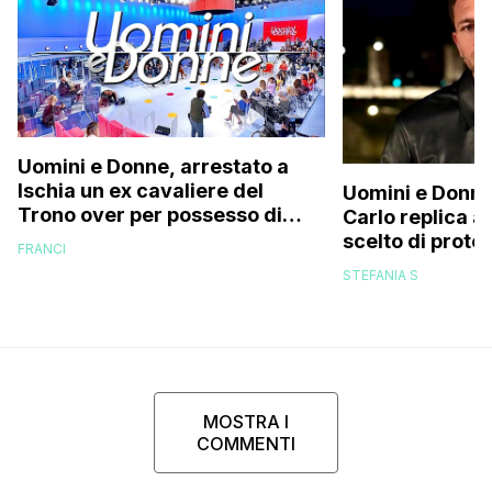
Uomini e Donne, arrestato a
Ischia un ex cavaliere del
Uomini e Donne
Trono over per possesso di
Carlo replica al
documenti falsi e truffa
scelto di prot
FRANCI
di mio figlio p
STEFANIA S
MOSTRA I
COMMENTI