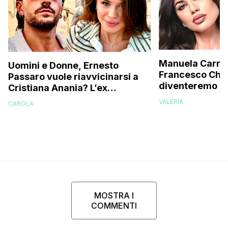
Manuela Carrier
Uomini e Donne, Ernesto
Francesco Chio
Passaro vuole riavvicinarsi a
diventeremo gen
Cristiana Anania? L’ex
avanzata, ecco
corteggiatore interviene e
VALERIA
CAROLA
vorremmo un fi
svela la verità
MOSTRA I
COMMENTI