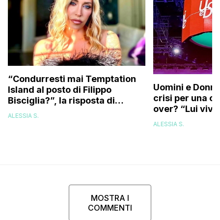
“Condurresti mai Temptation
Uomini e Donne,
Island al posto di Filippo
crisi per una c
Bisciglia?”, la risposta di
over? “Lui vive
Karina Cascella: “Andrei di
ALESSIA S.
corsa, l’unico problema è
ALESSIA S.
che…”
MOSTRA I
COMMENTI