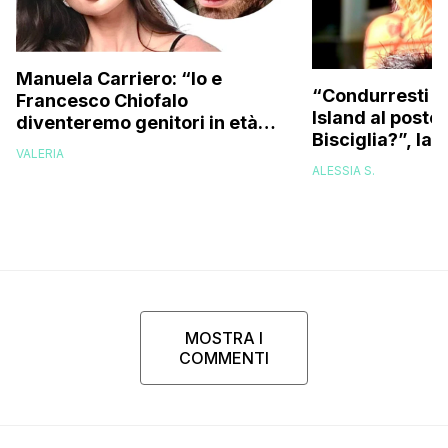
Manuela Carriero: “Io e
“Condurresti m
Francesco Chiofalo
Island al posto 
diventeremo genitori in età
Bisciglia?”, la 
avanzata, ecco entro quando
VALERIA
Karina Cascella
vorremmo un figlio”
ALESSIA S.
corsa, l’unico 
che…”
MOSTRA I
COMMENTI