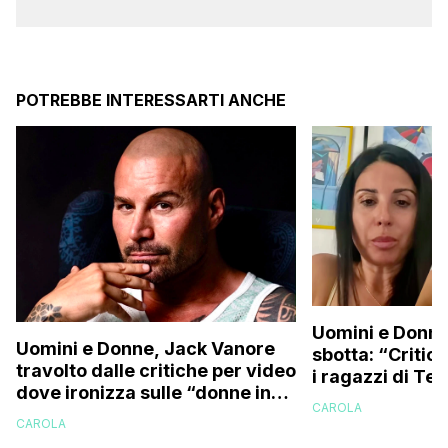
POTREBBE INTERESSARTI ANCHE
Uomini e Donne
Uomini e Donne, Jack Vanore
sbotta: “Critica
travolto dalle critiche per video
i ragazzi di Te
dove ironizza sulle “donne in
perché vi rode 
CAROLA
perizoma su internet”
CAROLA