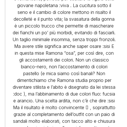
giovane napoletana :viva . La cucitura sotto il
seno e il cambio di colore mettono in risalto il
decolleté e il punto vita; la svasatura della gonna
è un piccolo trucco che permette di mascherare
dei fianchi un po’ più morbidi, evitando di fasciarli.
Un taglio minimale insomma, senza troppi fronzoli.
Ma avere stile significa anche
saper osare :sisi E
in questa mise Ramona “osa”, per così dire, con
gli accostamenti dei colori. Non un classico
bianco-nero, non l’accostamento di colori
pastello (e mica siamo così banali? Non
dimentichiamo che Ramona studia proprio per
diventare stilista e l’abito è disegnato da lei stessa
:doc ), ma l’abbinamento di due colori fluo: fucsia
e arancio. Una scelta ardita, non c’è che dire :sisi
Ma il risultato è molto convincente  , soprattutto
grazie al completamento dell’outfit con un paio di
sandali molto elaborati, con tacco alto e chiusura