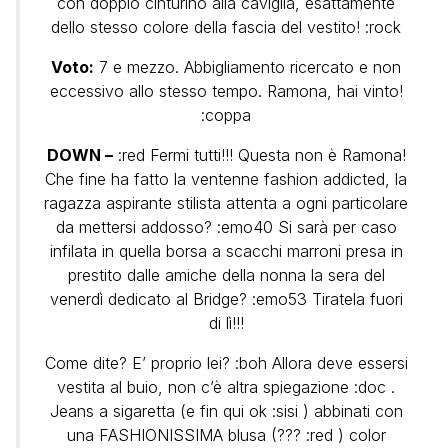
con doppio cinturino alla caviglia, esattamente
dello stesso colore della fascia del vestito! :rock
Voto:
7 e mezzo. Abbigliamento ricercato e non
eccessivo allo stesso tempo. Ramona, hai vinto!
:coppa
DOWN –
:red Fermi tutti!!! Questa non è Ramona!
Che fine ha fatto la ventenne fashion addicted, la
ragazza aspirante stilista attenta a ogni particolare
da mettersi addosso? :emo40 Si sarà per caso
infilata in quella borsa a scacchi marroni presa in
prestito dalle amiche della nonna la sera del
venerdì dedicato al Bridge? :emo53 Tiratela fuori
di lì!!!
Come dite? E’ proprio lei? :boh Allora deve essersi
vestita al buio, non c’è altra spiegazione :doc .
Jeans a sigaretta (e fin qui ok :sisi ) abbinati con
una FASHIONISSIMA blusa (??? :red ) color