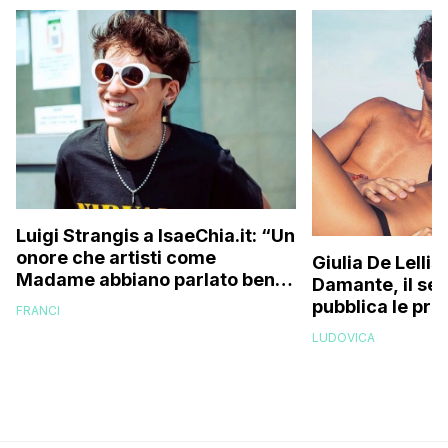
Luigi Strangis a IsaeChia.it: “Un
onore che artisti come
Giulia De Lelli
Madame abbiano parlato bene
Damante, il set
di me, ma prima di pensare alle
pubblica le pri
FRANCI
collaborazioni vorrei
dopo il ritorno
LUDOVICA
costruirmi con la mia musica”