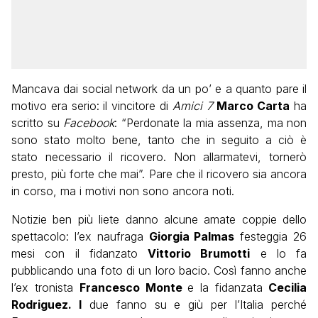
Mancava dai social network da un po’ e a quanto pare il
motivo era serio: il vincitore di
Amici 7
Marco Carta
ha
scritto su
Facebook
: “Perdonate la mia assenza, ma non
sono stato molto bene, tanto che in seguito a ciò è
stato necessario il ricovero. Non allarmatevi, tornerò
presto, più forte che mai”. Pare che il ricovero sia ancora
in corso, ma i motivi non sono ancora noti.
Notizie ben più liete danno alcune amate coppie dello
spettacolo: l’ex naufraga
Giorgia Palmas
festeggia 26
mesi con il fidanzato
Vittorio Brumotti
e lo fa
pubblicando una foto di un loro bacio. Così fanno anche
l’ex tronista
Francesco Monte
e la fidanzata
Cecilia
Rodriguez. I
due fanno su e giù per l’Italia perché