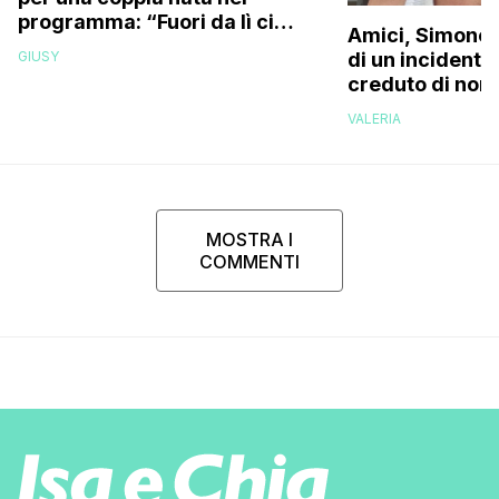
programma: “Fuori da lì ci
Amici, Simone 
siamo resi conto che…”
GIUSY
di un incidente
creduto di non 
più la mia fami
VALERIA
MOSTRA I
COMMENTI