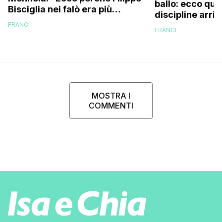
ballo: ecco qua
Bisciglia nei falò era più
discipline arri
coinvolto del solito”
scuola!
FRANCI
FRANCI
MOSTRA I
COMMENTI