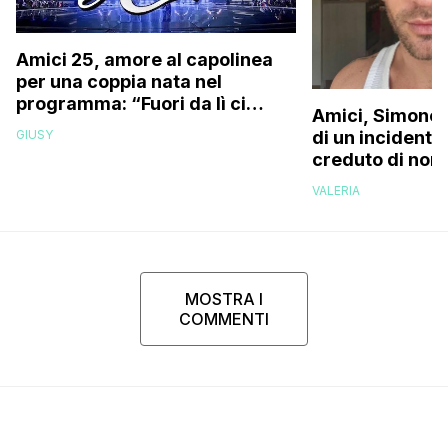
Amici 25, amore al capolinea
per una coppia nata nel
programma: “Fuori da lì ci
Amici, Simone 
siamo resi conto che…”
GIUSY
di un incidente
creduto di non 
più la mia fami
VALERIA
MOSTRA I
COMMENTI