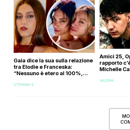
Amici 25, O
Gaia dice la sua sulla relazione
rapporto c’è
tra Elodie e Franceska:
Michelle Ca
“Nessuno è etero al 100%,
trovo folle che…”
VALERIA
STEFANIA S
MO
CO