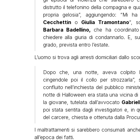
distrutto il telefonino della compagna e qu
propria gelosia”, aggiungendo: “Mi h
Cecchettin
o
Giulia Tramontano
“, s
Barbara Badellino,
che ha coordinato l
chiedere alla giuria di condannarlo. E, s
grado, prevista entro l’estate.
L’uomo si trova agli arresti domiciliari dallo s
Dopo che, una notte, aveva colpito 
cingendole poi il collo per strozzarla”, 
confluito nell’inchiesta del pubblico minis
notte di Halloween era stata una vicina di
la giovane, tutelata dall’avvocato
Gabriel
poi stata sentita dagli investigatori e, in
del carcere, chiesta e ottenuta dalla Procur
I maltrattamenti si sarebbero consumati anche
all’epoca dei fatti.