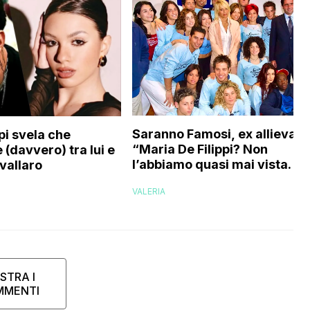
Saranno Famosi, ex allieva:
pi svela che
“Maria De Filippi? Non
 (davvero) tra lui e
l’abbiamo quasi mai vista. No
vallaro
evaporati come fantasmi,
VALERIA
voglio credere che…”
STRA I
MMENTI