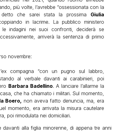
ando, più volte, l’avrebbe “ossessionata con la
a detto che sarei stata la prossima
Giulia
coppiando in lacrime. La pubblico ministero
e indagini nei suoi confronti, deciderà se
uccessivamente, arriverà la sentenza di primo
corso novembre:
l’ex compagna “con un pugno sul labbro,
stando al verbale davanti ai carabinieri, poi
tero
Barbara Badellino
. A lanciare l’allarme la
 casa, che ha chiamato i militari. Sul momento,
la Boero,
non aveva fatto denuncia, ma, era
 quel momento, era arrivata la misura cautelare
a, poi rimodulata nei domiciliari.
 davanti alla figlia minorenne, di appena tre anni