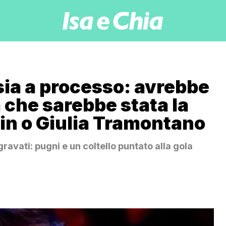
sia a processo: avrebbe
a che sarebbe stata la
in o Giulia Tramontano
avati: pugni e un coltello puntato alla gola