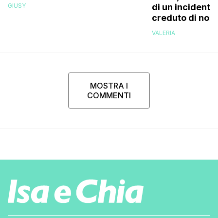
siamo resi conto che…”
GIUSY
di un incidente
creduto di non 
più la mia fami
VALERIA
MOSTRA I
COMMENTI