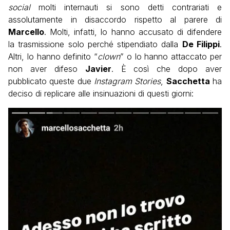
social
molti internauti si sono detti contrariati e
assolutamente in disaccordo rispetto al parere di
Marcello
. Molti, infatti, lo hanno accusato di difendere
la trasmissione solo perché stipendiato dalla
De Filippi
.
Altri, lo hanno definito “
clown
” o lo hanno attaccato per
non aver difeso
Javier
. È così che dopo aver
pubblicato queste due
Instagram Stories
,
Sacchetta
ha
deciso di replicare alle insinuazioni di questi giorni: