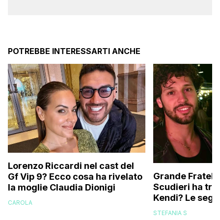
POTREBBE INTERESSARTI ANCHE
Lorenzo Riccardi nel cast del
Grande Fratello
Gf Vip 9? Ecco cosa ha rivelato
Scudieri ha tra
la moglie Claudia Dionigi
Kendi? Le segna
CAROLA
replica dell’ex 
STEFANIA S