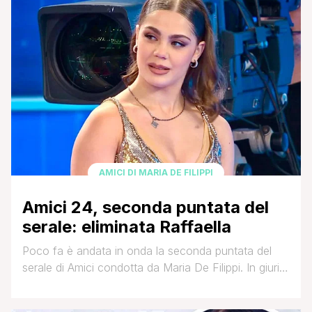
mostrato il lato più intimo e profondo della coppia,
oggi più unita che mai. ' [']
AMICI DI MARIA DE FILIPPI
Amici 24, seconda puntata del
serale: eliminata Raffaella
Poco fa è andata in onda la seconda puntata del
serale di Amici condotta da Maria De Filippi. In giuria
Amadeus, Cristiano Malgioglio ed Elena D'Amario.
Ospiti della serata l'attrice Barbara Foria ed il