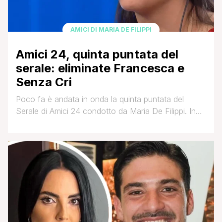
AMICI DI MARIA DE FILIPPI
Amici 24, quinta puntata del
serale: eliminate Francesca e
Senza Cri
Poco fa è andata in onda la quinta puntata del
Serale di Amici 24 condotto da Maria De Filippi. In
giuria Amadeus, Cristiano Malgioglio ed Elena
D'Amario. Ospite speciale della puntata la cantante
Giordana Angi. Le squadre con gli allievi rimasti in
gara sono: Zerbi-Celentano con Alessia, Antonia,
Chiara, Daniele e Jacopo Sol. Cuccarini-Lo con
Francesco [']