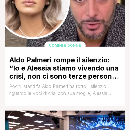
UOMINI E DONNE
Aldo Palmeri rompe il silenzio:
“Io e Alessia stiamo vivendo una
crisi, non ci sono terze persone
di mezzo”
Pochi istanti fa Aldo Palmeri ha rotto il silenzio
riguardo le voci di crisi con sua moglie, Alessia
Cammarota, che conobbe a Uomini e Donne, e con
la quale ha tre bellissimi bambini. Ecco le sue parole
che ha affidato ad un reel di Instagram: Adesso
basta parlo io, faccio chiarezza. Non volevo fare
questo [']