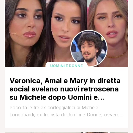
Noah. L’argomento della puntata era incentrato [']
UOMINI E DONNE
Veronica, Amal e Mary in diretta
social svelano nuovi retroscena
su Michele dopo Uomini e
Donne: “Ha fatto 8 ore di
Poco fa le tre ex corteggiatrici di Michele
macchina per portarmi le rose”
Longobardi, ex tronista di Uomini e Donne, ovvero
Amal Kamal, Veronica Fedele e Mary Chiaro, hanno
fatto una diretta Instagram nella quale hanno svelato