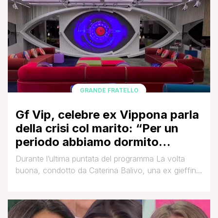
istanti fa, in collegamento con il Tg1, Carlo Conti ha
annunciato che Jovanotti sarà invece il super [']
GRANDE FRATELLO
Gf Vip, celebre ex Vippona parla
della crisi col marito: “Per un
periodo abbiamo dormito
separati”
Durante l’ultima puntata del programma La volta
buona, condotto da Caterina Balivo, una ex gieffina
ha condiviso un momento molto personale e
delicato della sua vita. Si tratta di Guenda Goria, che
ha parlato della crisi affrontata con il marito, Mirko
Gancitano, a seguito della nascita del loro figlio