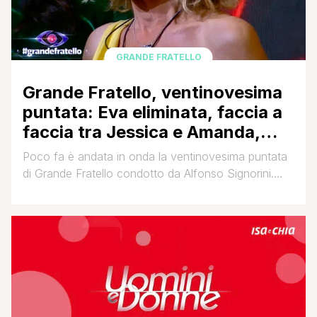
GRANDE FRATELLO
Grande Fratello, ventinovesima
puntata: Eva eliminata, faccia a
faccia tra Jessica e Amanda,
Helena e Javier messi in
Poco fa è andata in onda la ventinovesima puntata
discussione. In nomination…
di Grande Fratello condotto da Alfonso Signorini.
Opinioniste Beatrice Luzzi e Cesara Buonamici,
mentre in postazione social Rebecca Staffelli. La
puntata si è aperta con la chiusura del televoto, e si
è passati subito all'argomento caldo di questi giorni,
ovvero il bacio tra Helena Prestes e [']