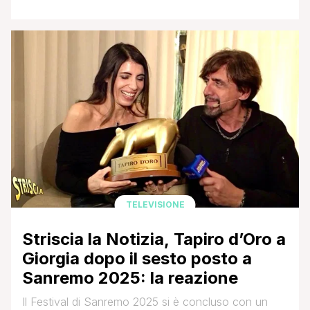
coinquilino Luca Giglioli, detto Giglio. Ad un certo
punto la Bruschi ha dovuto abbandonare il reality
per via di una brutta situazione a livello legale, difatti
era stata accusata dal suo ex, Simone Costa, di
aver subito un'aggressione [']
TELEVISIONE
Striscia la Notizia, Tapiro d’Oro a
Giorgia dopo il sesto posto a
Sanremo 2025: la reazione
Il Festival di Sanremo 2025 si è concluso con un