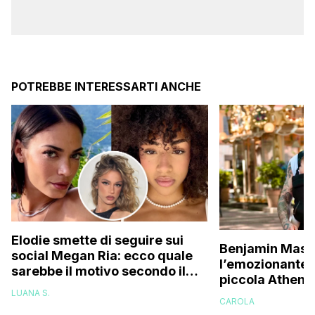
POTREBBE INTERESSARTI ANCHE
Elodie smette di seguire sui
Benjamin Masc
social Megan Ria: ecco quale
l’emozionante v
sarebbe il motivo secondo il
piccola Athena
web (e c’entra Franceska)
una figlia, pen
LUANA S.
CAROLA
essere capace