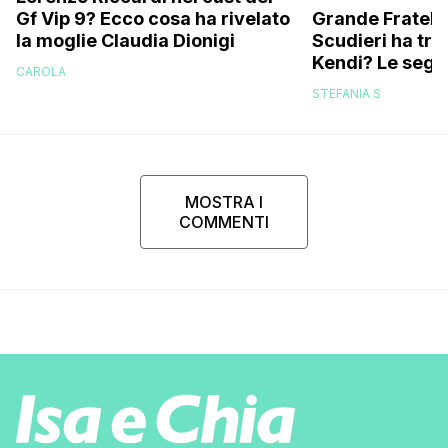
Grande Fratello
Gf Vip 9? Ecco cosa ha rivelato
Scudieri ha tra
la moglie Claudia Dionigi
Kendi? Le segna
CAROLA
replica dell’ex 
STEFANIA S
MOSTRA I
COMMENTI