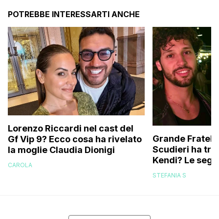
POTREBBE INTERESSARTI ANCHE
Lorenzo Riccardi nel cast del
Grande Fratello
Gf Vip 9? Ecco cosa ha rivelato
Scudieri ha tra
la moglie Claudia Dionigi
Kendi? Le segna
CAROLA
replica dell’ex 
STEFANIA S