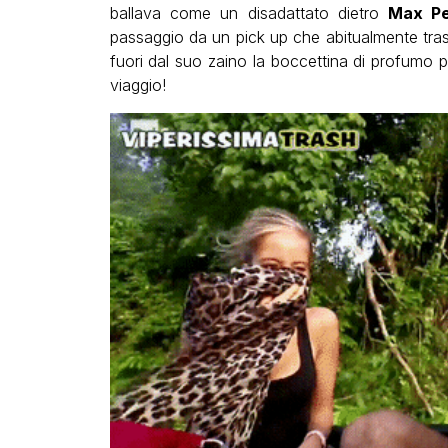
ballava come un disadattato dietro
Max Pe
passaggio da un pick up che abitualmente trasp
fuori dal suo zaino la boccettina di profumo 
viaggio!