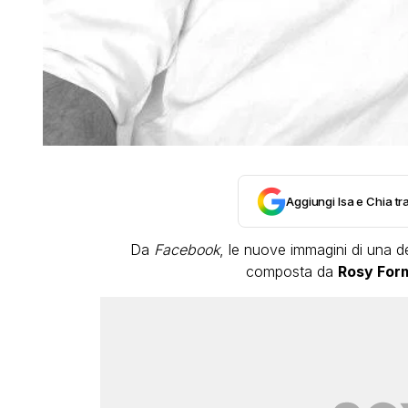
Aggiungi Isa e Chia tra
Da
Facebook
, le nuove immagini di una d
composta da
Rosy For