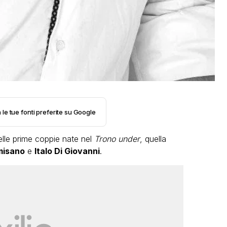
 le tue fonti preferite su Google
elle prime coppie nate nel
Trono under
, quella
misano
e
Italo Di Giovanni
.