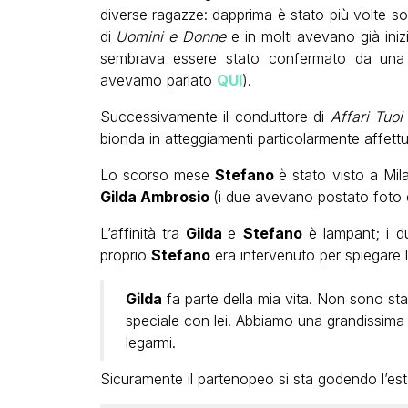
diverse ragazze: dapprima è stato più volte s
di
Uomini e Donne
e in molti avevano già inizi
sembrava essere stato confermato da una
avevamo parlato
QUI
).
Successivamente il conduttore di
Affari Tuo
bionda in atteggiamenti particolarmente affet
Lo scorso mese
Stefano
è stato visto a Mil
Gilda Ambrosio
(i due avevano postato foto 
L’affinità tra
Gilda
e
Stefano
è lampant; i d
proprio
Stefano
era intervenuto per spiegare l
Gilda
fa parte della mia vita. Non sono st
speciale con lei. Abbiamo una grandissima 
legarmi.
Sicuramente il partenopeo si sta godendo l’est