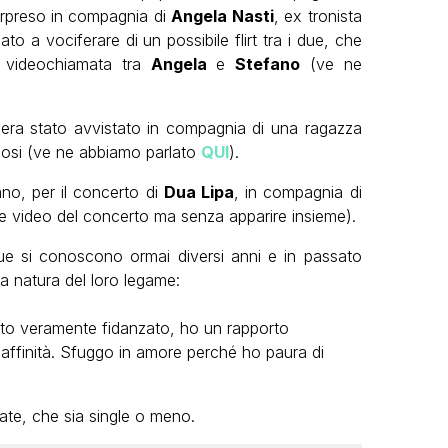
orpreso in compagnia di
Angela Nasti
, ex tronista
ato a vociferare di un possibile flirt tra i due, che
 videochiamata tra
Angela
e
Stefano
(ve ne
i
era stato avvistato in compagnia di una ragazza
tuosi (ve ne abbiamo parlato
QUI
).
ano, per il concerto di
Dua Lipa
, in compagnia di
e video del concerto ma senza apparire insieme).
ue si conoscono ormai diversi anni e in passato
a natura del loro legame:
ato veramente fidanzato, ho un rapporto
affinità. Sfuggo in amore perché ho paura di
ate, che sia single o meno.