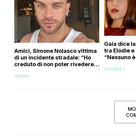
Gaia dice la
tra Elodie 
Amici, Simone Nolasco vittima
“Nessuno è 
di un incidente stradale: “Ho
trovo folle
creduto di non poter rivedere
STEFANIA S
più la mia famiglia”
VALERIA
MO
CO