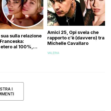
Amici 25, Opi svela che
 sua sulla relazione
rapporto c’è (davvero) tra lui
e Franceska:
Michelle Cavallaro
etero al 100%,
 che…”
VALERIA
STRA I
MMENTI