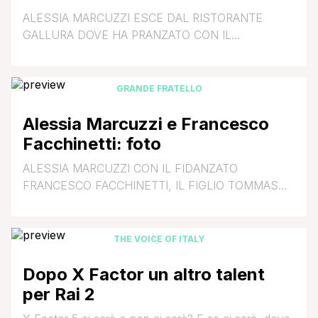
ALESSIA MARCUZZI ESCE DAL RISTORANTE
GALLURA DOVE HA PRANZATO CON IL
COMPAGNO FRANCESCO FACCHINETTI E IL SUO
MANAGER BEPPE CASCHETTI. FONTE: Olycom
GRANDE FRATELLO
Alessia Marcuzzi e Francesco
Facchinetti: foto
ALESSIA MARCUZZI CON IL FIDANZATO
FRANCESCO FACCHINETTI, IL FIGLIO TOMMASO
E IL PADRE EUGENIO ASSISTONO ALLA PARTITA
DI TENNIS DI RAFAEL NADAL AGLI
INTERNAZIONALI DI TENNIS D'ITALIA 2011 FONTE:
THE VOICE OF ITALY
Olycom
Dopo X Factor un altro talent
per Rai 2