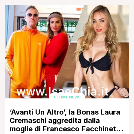
Bonas di Avanti un altro Laura Cremaschi e che nelle
ultime ore sta facendo il giro del web (QUI per
leggere il nostro articolo a riguardo, con le parole
della giovane soubrette). [']
ULTIME NEWS
‘Avanti Un Altro’, la Bonas Laura
Cremaschi aggredita dalla
moglie di Francesco Facchinetti!