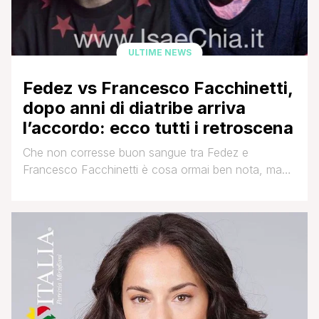
ULTIME NEWS
Fedez vs Francesco Facchinetti,
dopo anni di diatribe arriva
l’accordo: ecco tutti i retroscena
Che non corresse buon sangue tra Fedez e
Francesco Facchinetti è cosa ormai ben nota, ma
sembra che adesso i due abbiano trovato un
accordo che sancisce una pace che potrebbe
essere definitiva! Ma andiamo con ordine: i dissapori
tra il rapper milanese e l'ex Dj nascono nel 2014
quando nel testo di Generazione boh [']