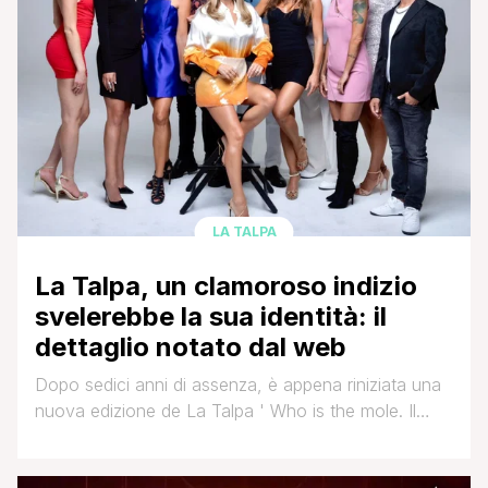
LA TALPA
La Talpa, un clamoroso indizio
svelerebbe la sua identità: il
dettaglio notato dal web
Dopo sedici anni di assenza, è appena riniziata una
nuova edizione de La Talpa ' Who is the mole. Il
reality show che aveva tanto appassionato il
pubblico, è tornato con un format rivisitato in chiave