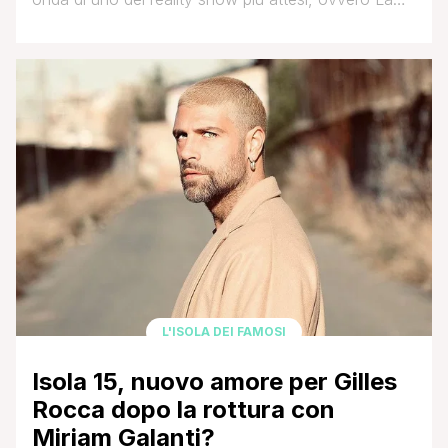
Talpa, che dopo diversi anni di pausa tornerà su
Canale 5 con la conduzione inedita di Diletta Leotta,
annunciata durante la presentazione ufficiale dei
palinsesti Mediaset, avvenuta negli scorsi giorni.
Pochi minuti fa il portale FQ Magazine [']
L'ISOLA DEI FAMOSI
Isola 15, nuovo amore per Gilles
Rocca dopo la rottura con
Miriam Galanti?