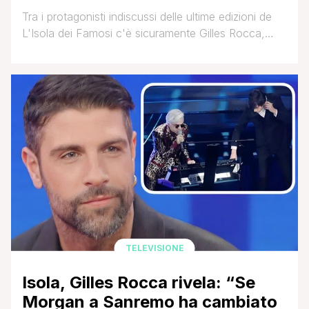
Tra i protagonisti indiscussi delle ultime edizioni de
L'Isola dei Famosi c'è sicuramente Gilles Rocca,
attore e regista, che negli ultimi anni ha preso parte
anche a diversi programmi televisivi. Nel 2020,
infatti, Gilles ha partecipato a Ballando con le stelle,
riuscendo anche a portare a casa la vittoria in
coppia con la sua insegnante [']
TELEVISIONE
Isola, Gilles Rocca rivela: “Se
Morgan a Sanremo ha cambiato