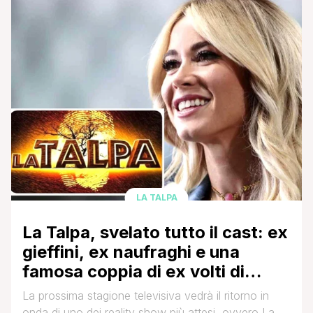
scorse ore la copertina del nuovo numero di Tv
Sorrisi ' Canzoni in edicola da martedì ha svelato il
cast [']
LA TALPA
La Talpa, svelato tutto il cast: ex
gieffini, ex naufraghi e una
famosa coppia di ex volti di
Amici
La prossima stagione televisiva vedrà il ritorno in
onda di uno dei reality show più attesi, ovvero La