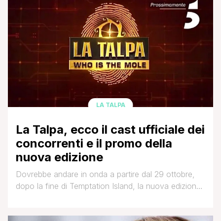
diversa e, a Verissimo, la padrona di casa Diletta
Leotta ne aveva annunciato tutte le novità. Il gioco
prevede che i [']
LA TALPA
La Talpa, ecco il cast ufficiale dei
concorrenti e il promo della
nuova edizione
Dovrebbe andare in onda a partire dal 29 ottobre,
dopo la fine di Temptation Island, la nuova edizione
de La Talpa, il reality show condotto da Diletta
Leotta, al suo debutto sulle reti Mediaset. Nelle