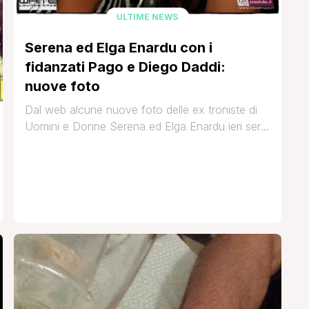
ULTIME NEWS
Serena ed Elga Enardu con i
fidanzati Pago e Diego Daddi:
nuove foto
Dal web alcune nuove foto delle ex troniste di
Uomini e Donne Serena ed Elga Enardu ieri sera
al White Cafè di Cagliari in cui esibiva Pago,
cantante e fidanzato di Serena. Ovviamente
presente anche l'ex corteggiatore Diego Daddi,
da oltre 4 anni fidanzato di Elga, e presenti
anche Gianfranco, fratello delle gemelle Enardu,
con la sua [']