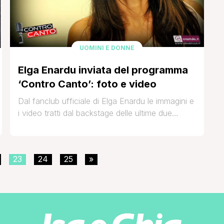
UOMINI E DONNE
Elga Enardu inviata del programma
‘Contro Canto’: foto e video
Dal fanclub ufficiale di Elga Enardu le immagini e
i video tratti dal backstage delle ultime due
puntate del programma Contro Canto, in onda
sull'emittente locale sarda Videolina, che vede
l'ex tronista di Uomini e Donne come ironica e
23
24
25
»
pungente inviata chiedere ai concorrenti
impressioni ed emozioni a caldo dopo le loro
performance sul palco. Ospite dell'ottava
puntata è stato il [']