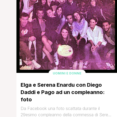
UOMINI E DONNE
Elga e Serena Enardu con Diego
Daddi e Pago ad un compleanno:
foto
Da Facebook una foto scattata durante il
29esimo compleanno della commessa di Serena