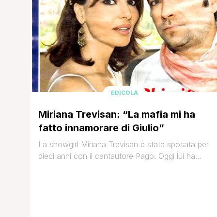
EDICOLA
Miriana Trevisan: “La mafia mi ha
fatto innamorare di Giulio”
La showgirl Miriana Trevisan è stata sposata per
dieci anni con il cantautore Pago. Oggi lui ha
ritrovato l'amore con l'ex tronista Serena
Enardu, mentre l'ex naufraga l'ha ritrovato con
Giulio Cavalli: 'Per me e Pago la cosa più
importante è il bene di nostro figlio: siamo in
buoni rapporti, lo sente tutti i giorni [']