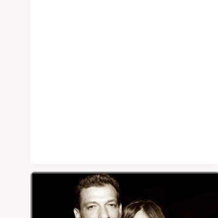
Enardu e che vede ritratti -insieme agli amici-
l'ex tronista sarda, il compagno Pago, la sua
gemella Elga Enardu con il fidanzato Diego
Daddi e infine Gianfranco Enardu con la
fidanzata Silvia.