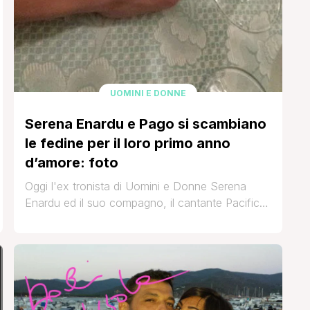
UOMINI E DONNE
Serena Enardu e Pago si scambiano
le fedine per il loro primo anno
d’amore: foto
Oggi l'ex tronista di Uomini e Donne Serena
Enardu ed il suo compagno, il cantante Pacifico
Settembre in arte Pago, festeggiano il loro primo
anno d'amore! Ed in occasione di questa
ricorrenza speciale eccoli sfoggiare le loro
fedine nuove di zecca: