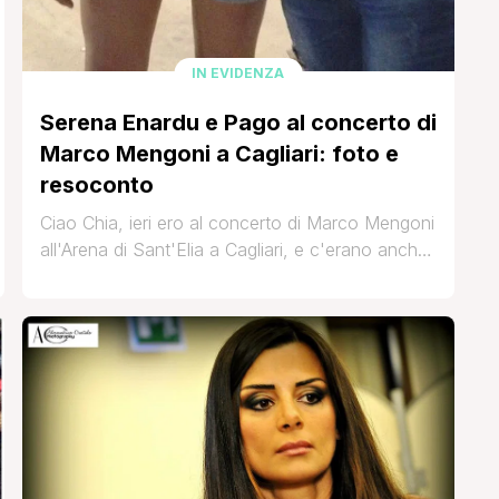
IN EVIDENZA
Serena Enardu e Pago al concerto di
Marco Mengoni a Cagliari: foto e
resoconto
Ciao Chia, ieri ero al concerto di Marco Mengoni
all'Arena di Sant'Elia a Cagliari, e c'erano anche
Serena Enardu e Pago.. Le foto non sono un
granchè ma pazienza, non volevo che si
sentisse senza privacy.. Lei è bellissima e super
sorridente nonostante il caldo (c'era un'umidità
del 95%, si moriva proprio!), poi ci ho [']