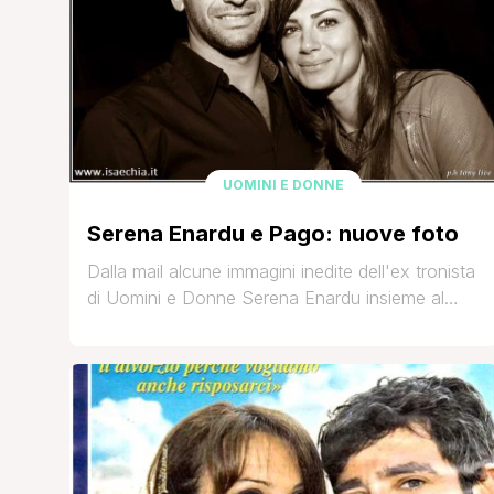
UOMINI E DONNE
Serena Enardu e Pago: nuove foto
Dalla mail alcune immagini inedite dell'ex tronista
di Uomini e Donne Serena Enardu insieme al
fidanzato, il cantante Pago: