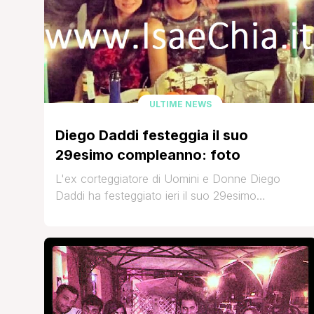
ULTIME NEWS
Diego Daddi festeggia il suo
29esimo compleanno: foto
L'ex corteggiatore di Uomini e Donne Diego
Daddi ha festeggiato ieri il suo 29esimo
compleanno, e a brindare insieme a lui -oltre alla
fidanzata ed ex tronista Elga Enardu' anche
Serena Enardu con il figlio Tommaso e il
compagno Pago, Gianfranco Enardu con la
fidanzata Silvia ed infine la signora Enardu.
Eccoli al gran completo posare [']