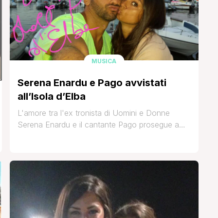
MUSICA
Serena Enardu e Pago avvistati
all’Isola d’Elba
L'amore tra l'ex tronista di Uomini e Donne
Serena Enardu e il cantante Pago prosegue a
gonfie vele dallo scorso novembre quando i due
si sono fidanzati ufficialmente. La coppia è stata
avvistata nei giorni scorsi in vacanza all'Isola
d'Elba, come riporta il sito QuiElba.com: MARINA
DI CAMPO ' Sono stati avvistati all’Isola d’Elba,
forse alla [']