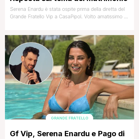
Serena Enardu è stata ospite prima della diretta del
Grande Fratello Vip a CasaPipol. Volto amatissimo di
Uomini e Donne, ha tenuto nel corso degli anni alta
l'attenzione mediatica per via della sua bellissima,
tormentata storia d'amore con Pago. Ai microfoni di
Gabriele Parpiglia, Serena Enardu ha però preferito
non sbilanciarsi. Ecco perché: Saprai che [']
GRANDE FRATELLO
Gf Vip, Serena Enardu e Pago di