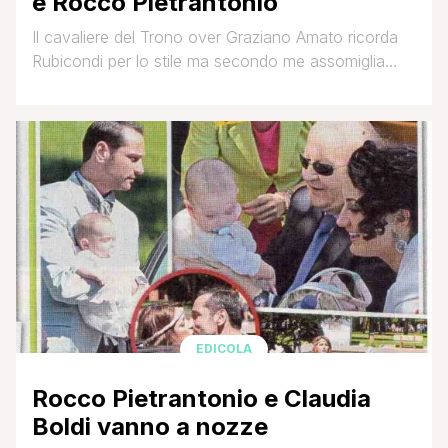
e Rocco Pietrantonio
Il cavaliere del Trono over Graziano Amato ricorda
Rubicondi per lo stile ma secondo me assomiglia
molto più a Rocco Pietrantonio, ex della Del Santo
che ora sta con la nipote di Boldi! Ghiga Che ne
pensate?
EDICOLA
Rocco Pietrantonio e Claudia
Boldi vanno a nozze