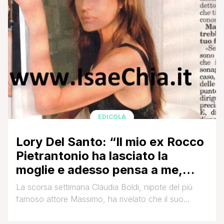
EDICOLA
Lory Del Santo: “Il mio ex Rocco
Pietrantonio ha lasciato la
moglie e adesso pensa a me,
ma…”
La scorsa settimana Claudia Boldi, nipote del più
famoso attore Massimo, ha rivelato che il suo
matrimonio con Rocco Pietrantonio, celebrato un
anno fa, è già giunto a termine (QUI per rivedere