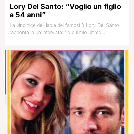
Lory Del Santo: “Voglio un figlio
a 54 anni”
La vincitrice dell'Isola dei famosi 3 Lory Del Santo
racconta in un'intervista: 'Io e il mio ultimo
fidanzato, Gennaro Lillio, ci siamo lasciati perché lui
era geloso di Giuseppe Vella. Quest'ultimo mi ha
teso una trappola chiamando i paparazzi durante
un'uscita amichevole. Gennaro ha visto gli scatti e
non mi ha creduto. Una volta le [']