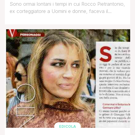
Sono ormai lontani i tempi in cui Rocco Pietrantonio,
ex corteggiatore a Uomini e donne, faceva il
playboy: lo scorso 25 maggio l'ex toy-boy di Lory
Del Santo è convolato a nozze con Claudia Boldi,
nipote dell'attore comico Massimo Boldi. I due
avevano già avuto una figlia, la piccola Mia Maria,
nata a dicembre. I [']
EDICOLA