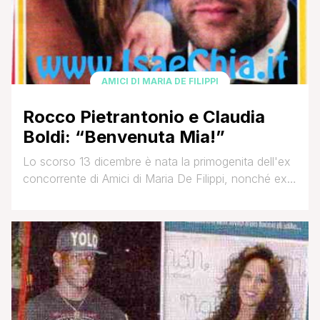
AMICI DI MARIA DE FILIPPI
Rocco Pietrantonio e Claudia
Boldi: “Benvenuta Mia!”
Lo scorso 13 dicembre è nata la primogenita dell'ex
concorrente di Amici di Maria De Filippi, nonché ex
fidanzato di Lory Del Santo, Rocco Pietrantonio e
Claudia Boldi, nipote del celebre attore Massimo. Ed
è stato proprio quest'ultimo a darne la notizia su
Twitter. Felicissimi i neogenitori, hanno deciso di
chiamare la propria figlia Mia, proprio [']