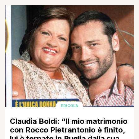
pubblicate dal settimanale Chi, in cui l'attore barese
è immortalato mezzo ai senzatetto della stazione di
Milano. Ma facciamo un passo indietro e cerchiamo
di ricapitolare come Rocco sia finito a dormire in
macchina e a [']
EDICOLA
Claudia Boldi: “Il mio matrimonio
con Rocco Pietrantonio è finito,
lui è tornato in Puglia dalla sua