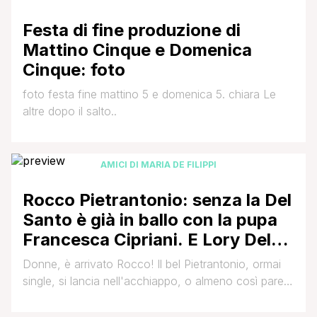
che lo ha salvato, regalandogli persino uno scooter.
Fonte: Vero
Festa di fine produzione di
Mattino Cinque e Domenica
Cinque: foto
foto festa fine mattino 5 e domenica 5. chiara Le
altre dopo il salto..
AMICI DI MARIA DE FILIPPI
Rocco Pietrantonio: senza la Del
Santo è già in ballo con la pupa
Francesca Cipriani. E Lory Del
Santo mette gli occhi su due
Donne, è arrivato Rocco! Il bel Pietrantonio, ormai
machi…
single, si lancia nell'acchiappo, o almeno così pare.
La pupa Francesca Cipriani, ormai valletta di Enrico
Papi, dimostra di subire il fascino del pugliese. Lory