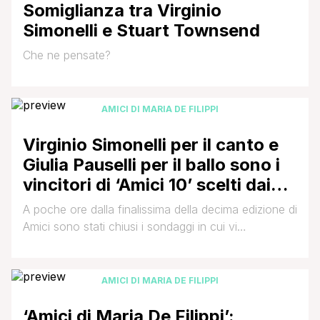
Somiglianza tra Virginio
Simonelli e Stuart Townsend
Che ne pensate?
AMICI DI MARIA DE FILIPPI
Virginio Simonelli per il canto e
Giulia Pauselli per il ballo sono i
vincitori di ‘Amici 10’ scelti dai
nostri utenti
A poche ore dalla finalissima della decima edizione di
Amici sono stati chiusi i sondaggi in cui vi
chiedevamo di votare chi tra i finalisti
merita,secondo voi,la vittoria nella categoria canto
ed in quella del ballo. Eccovi i dati finali: Chi merita di
AMICI DI MARIA DE FILIPPI
vincere Amici 10 nella categoria CANTO? (numero
votanti 3568) Chi merita di [']
‘Amici di Maria De Filippi’: