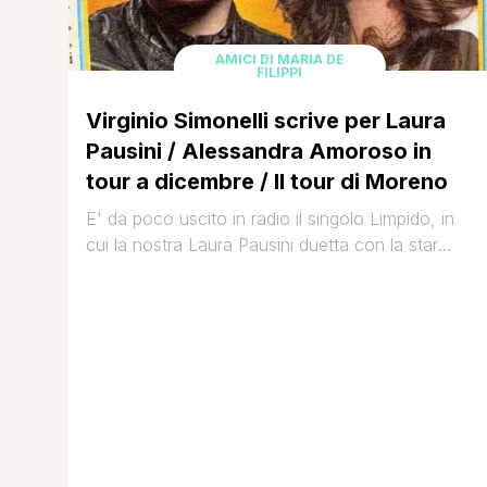
AMICI DI MARIA DE
FILIPPI
Virginio Simonelli scrive per Laura
Pausini / Alessandra Amoroso in
tour a dicembre / Il tour di Moreno
E' da poco uscito in radio il singolo Limpido, in
cui la nostra Laura Pausini duetta con la star
internazionale Kylie Minogue. Ma la vera
sorpresa è che il pezzo è stato scritto da Virginio
Simonelli. Dopo la vittoria ad Amici 10, infatti, di
lui si erano un po' perse le tracce. Ma ora è [']