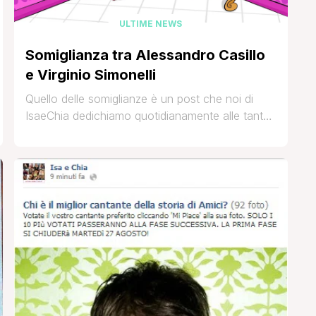
ULTIME NEWS
Somiglianza tra Alessandro Casillo
e Virginio Simonelli
Quello delle somiglianze è un post che noi di
IsaeChia dedichiamo quotidianamente alle tante
segnalazioni inviateci dai lettori del nostro sito
(via mail a isa.e.chia@gmail.com o via social
network, tramite le nostre pagine Facebook,
Twitter o Instagram) che propongono una
similitudine fisica che loro riscontrano, nei tratti o
nei colori, tra due personaggi della televisione,
della [']