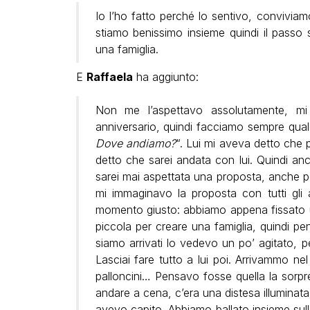
Io l’ho fatto perché lo sentivo, convivi
stiamo benissimo insieme quindi il passo
una famiglia.
E
Raffaela
ha aggiunto:
Non me l’aspettavo assolutamente, mi
anniversario, quindi facciamo sempre qual
Dove andiamo?
“. Lui mi aveva detto che 
detto che sarei andata con lui. Quindi a
sarei mai aspettata una proposta, anche 
mi immaginavo la proposta con tutti gli 
momento giusto: abbiamo appena fissato u
piccola per creare una famiglia, quindi pe
siamo arrivati lo vedevo un po’ agitato, p
Lasciai fare tutto a lui poi. Arrivammo ne
palloncini… Pensavo fosse quella la sorpr
andare a cena, c’era una distesa illumina
avevo capito. Abbiamo ballato insieme sul