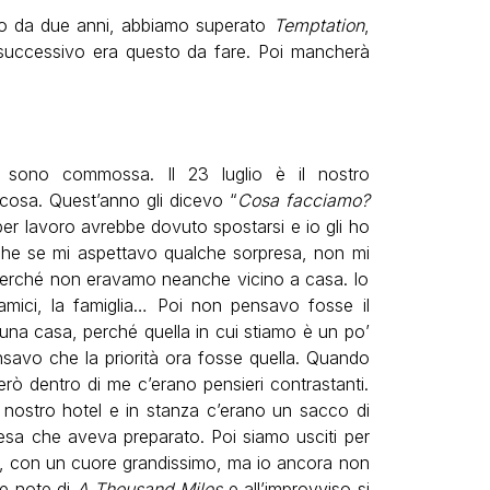
amo da due anni, abbiamo superato
Temptation
,
 successivo era questo da fare. Poi mancherà
 sono commossa. Il 23 luglio è il nostro
cosa. Quest’anno gli dicevo “
Cosa facciamo?
per lavoro avrebbe dovuto spostarsi e io gli ho
nche se mi aspettavo qualche sorpresa, non mi
perché non eravamo neanche vicino a casa. Io
amici, la famiglia… Poi non pensavo fosse il
na casa, perché quella in cui stiamo è un po’
nsavo che la priorità ora fosse quella. Quando
erò dentro di me c’erano pensieri contrastanti.
l nostro hotel e in stanza c’erano un sacco di
esa che aveva preparato. Poi siamo usciti per
ta, con un cuore grandissimo, ma io ancora non
le note di
A Thousand Miles
e all’improvviso si