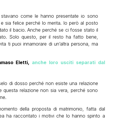
 stavano come le hanno presentate io sono
e e sia felice perché lo merita. Io però al posto
dato il bacio. Anche perché se ci fosse stato il
ato. Solo questo, per il resto ha fatto bene,
vita ti puoi innamorare di un’altra persona, ma
maso Eletti,
anche loro usciti separati dal
selo di dosso perché non esiste una relazione
e questa relazione non sia vera, perché sono
me.
momento della proposta di matrimonio, fatta dal
ea ha raccontato i motivi che lo hanno spinto a