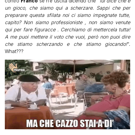
contro
Franco
se n’è uscita dicendo che “
lui dice che è
un gioco, che siamo qui a scherzare. Sappi che per
preparare questa sfilata noi ci siamo impegnate tutte,
capito? Non siamo professioniste , non siamo venute
qui per fare figuracce . Cerchiamo di mettercela tutta!
A me puoi mettere il voto che vuoi, però non puoi dire
che stiamo scherzando e che stiamo giocando!
“.
What???