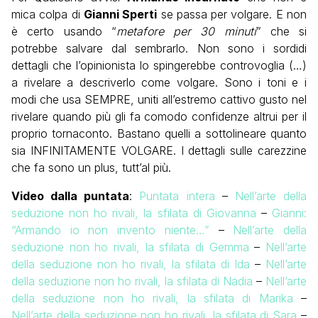
mica colpa di
Gianni Sperti
se passa per volgare. E non
è certo usando “
metafore per 30 minuti
” che si
potrebbe salvare dal sembrarlo. Non sono i sordidi
dettagli che l’opinionista lo spingerebbe controvoglia (…)
a rivelare a descriverlo come volgare. Sono i toni e i
modi che usa SEMPRE, uniti all’estremo cattivo gusto nel
rivelare quando più gli fa comodo confidenze altrui per il
proprio tornaconto. Bastano quelli a sottolineare quanto
sia INFINITAMENTE VOLGARE. I dettagli sulle carezzine
che fa sono un plus, tutt’al più.
Video dalla puntata
:
Puntata intera
–
Nell’arte della
seduzione non ho rivali, la sfilata di Giovanna
–
Gianni:
“Armando io non invento niente…”
–
Nell’arte della
seduzione non ho rivali, la sfilata di Gemma
–
Nell’arte
della seduzione non ho rivali, la sfilata di Ida
–
Nell’arte
della seduzione non ho rivali, la sfilata di Nadia
–
Nell’arte
della seduzione non ho rivali, la sfilata di Marika
–
Nell’arte della seduzione non ho rivali, la sfilata di Sara
–