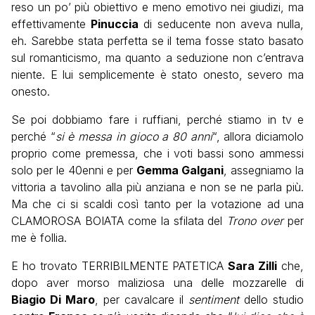
reso un po’ più obiettivo e meno emotivo nei giudizi, ma
effettivamente
Pinuccia
di seducente non aveva nulla,
eh. Sarebbe stata perfetta se il tema fosse stato basato
sul romanticismo, ma quanto a seduzione non c’entrava
niente. E lui semplicemente è stato onesto, severo ma
onesto.
Se poi dobbiamo fare i ruffiani, perché stiamo in tv e
perché “
si è messa in gioco a 80 anni
“, allora diciamolo
proprio come premessa, che i voti bassi sono ammessi
solo per le 40enni e per
Gemma Galgani
, assegniamo la
vittoria a tavolino alla più anziana e non se ne parla più.
Ma che ci si scaldi così tanto per la votazione ad una
CLAMOROSA BOIATA come la sfilata del
Trono over
per
me è follia.
E ho trovato TERRIBILMENTE PATETICA
Sara Zilli
che,
dopo aver morso maliziosa una delle mozzarelle di
Biagio Di Maro
, per cavalcare il
sentiment
dello studio