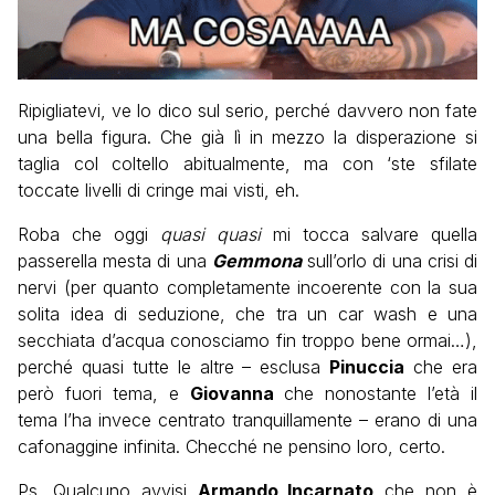
Ripigliatevi, ve lo dico sul serio, perché davvero non fate
una bella figura. Che già lì in mezzo la disperazione si
taglia col coltello abitualmente, ma con ‘ste sfilate
toccate livelli di cringe mai visti, eh.
Roba che oggi
quasi quasi
mi tocca salvare quella
passerella mesta di una
Gemmona
sull’orlo di una crisi di
nervi (per quanto completamente incoerente con la sua
solita idea di seduzione, che tra un car wash e una
secchiata d’acqua conosciamo fin troppo bene ormai…),
perché quasi tutte le altre – esclusa
Pinuccia
che era
però fuori tema, e
Giovanna
che nonostante l’età il
tema l’ha invece centrato tranquillamente – erano di una
cafonaggine infinita. Checché ne pensino loro, certo.
Ps. Qualcuno avvisi
Armando Incarnato
che non è