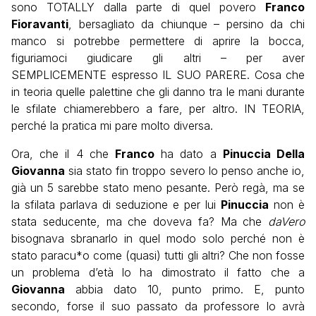
sono TOTALLY dalla parte di quel povero
Franco
Fioravanti
, bersagliato da chiunque – persino da chi
manco si potrebbe permettere di aprire la bocca,
figuriamoci giudicare gli altri – per aver
SEMPLICEMENTE espresso IL SUO PARERE. Cosa che
in teoria quelle palettine che gli danno tra le mani durante
le sfilate chiamerebbero a fare, per altro. IN TEORIA,
perché la pratica mi pare molto diversa.
Ora, che il 4 che
Franco
ha dato a
Pinuccia Della
Giovanna
sia stato fin troppo severo lo penso anche io,
già un 5 sarebbe stato meno pesante. Però regà, ma se
la sfilata parlava di seduzione e per lui
Pinuccia
non è
stata seducente, ma che doveva fa? Ma che
daVero
bisognava sbranarlo in quel modo solo perché non è
stato paracu*o come (quasi) tutti gli altri? Che non fosse
un problema d’età lo ha dimostrato il fatto che a
Giovanna
abbia dato 10, punto primo. E, punto
secondo, forse il suo passato da professore lo avrà