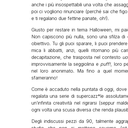
anche i più insospettabili una volta che assagg
poi ci vogliono rinunciare (perché sai che figo
e ti regalano due fettine panate, oh!).
Giusto per restare in tema Halloween, mi pai
Non capiscono più nulla, sono una sfilza di c
obiettivo. Tu gli puoi sparare, li puoi prende
mica li abbatti, anzi, quelli ritornano più c
decapitazione, che trasposta nel contesto
uo
improvvisamente la seggiolina e
puff!
, loro p
nel loro anonimato. Ma fino a quel momen
sfameranno!
Come è accaduto nella puntata di oggi, dove
regalata una serie di supercazz*le assolut
un’infinita creatività nel rigirarsi (seppur mal
ogni volta una scusa diversa che renda plausibi
Degli indiscussi pezzi da 90, talmente aggra