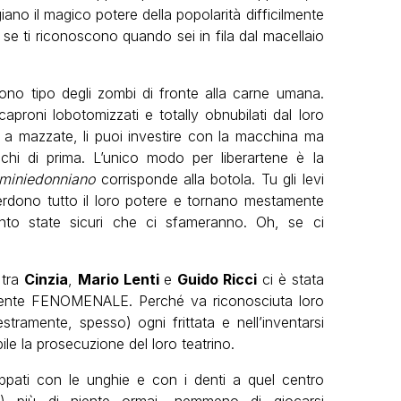
iano il magico potere della popolarità difficilmente
 se ti riconoscono quando sei in fila dal macellaio
ono tipo degli zombi di fronte alla carne umana.
aproni lobotomizzati e totally obnubilati dal loro
re a mazzate, li puoi investire con la macchina ma
arichi di prima. L’unico modo per liberartene è la
miniedonniano
corrisponde alla botola. Tu gli levi
erdono tutto il loro potere e tornano mestamente
to state sicuri che ci sfameranno. Oh, se ci
 tra
Cinzia
,
Mario Lenti
e
Guido Ricci
ci è stata
amente FENOMENALE. Perché va riconosciuta loro
destramente, spesso) ogni frittata e nell’inventarsi
le la prosecuzione del loro teatrino.
ppati con le unghie e con i denti a quel centro