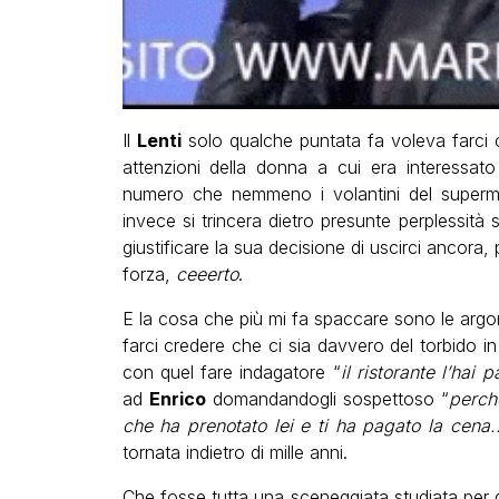
Il
Lenti
solo qualche puntata fa voleva farci c
attenzioni della donna a cui era interessato
numero che nemmeno i volantini del superme
invece si trincera dietro presunte perplessità
giustificare la sua decisione di uscirci ancora
forza,
ceeerto
.
E la cosa che più mi fa spaccare sono le argo
farci credere che ci sia davvero del torbido
con quel fare indagatore “
il ristorante l’hai
ad
Enrico
domandandogli sospettoso “
perché
che ha prenotato lei e ti ha pagato la cena.
tornata indietro di mille anni.
Che fosse tutta una sceneggiata studiata per giu