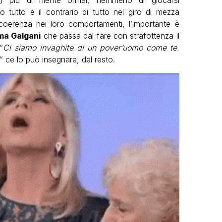
) più di niente ormai, nemmeno di giocarsi
tutto e il contrario di tutto nel giro di mezza
oerenza nei loro comportamenti, l’importante è
a Galgani
che passa dal fare con strafottenza il
“
Ci siamo invaghite di un pover’uomo come te.
” ce lo può insegnare, del resto.