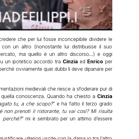
redere che per lui fosse inconcepibile dividere le
 con un altro (nonostante lui distribuisse il suo
rcato, ma quello è un altro discorso…) e oggi
 su un ipotetico accordo tra
Cinzia
ed
Enrico
per
, perché ovviamente quei dubbi li deve dipanare per
mentazioni medievali che riesce a sfoderare pur di
 in quella conoscenza. Quando ha chiesto a
Cinzia
 pagato tu, a che scopo?
” e ha fatto il terzo grado
 non prenoti il ristorante, tu vai così? Mi risulta
. perché?
” mi è sembrato per un attimo d’essere
stificare ulteriori uscite con la dama io tra l’altro