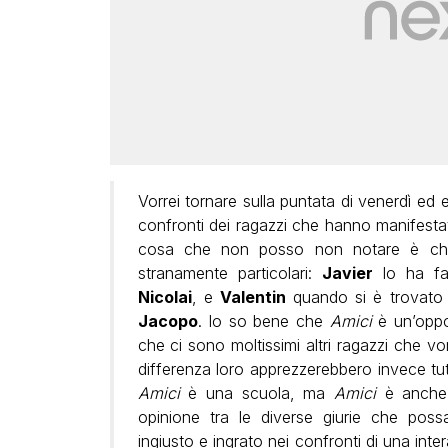
Vorrei tornare sulla puntata di venerdì ed 
confronti dei ragazzi che hanno manifesta
cosa che non posso non notare è che
stranamente particolari:
Javier
lo ha fa
Nicolai
, e
Valentin
quando si è trovato ne
Jacopo
. Io so bene che
Amici
è un’oppo
che ci sono moltissimi altri ragazzi che v
differenza loro apprezzerebbero invece tut
Amici
è una scuola, ma
Amici
è anche 
opinione tra le diverse giurie che possa
ingiusto e ingrato nei confronti di una inter