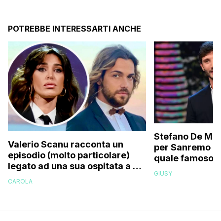
POTREBBE INTERESSARTI ANCHE
Stefano De Mart
Valerio Scanu racconta un
per Sanremo 2
episodio (molto particolare)
quale famoso c
legato ad una sua ospitata a Le
relativo entour
GIUSY
Iene mai andata in onda: “Belen
paparazzato
CAROLA
Rodriguez ha smesso di
rispondermi al telefono”