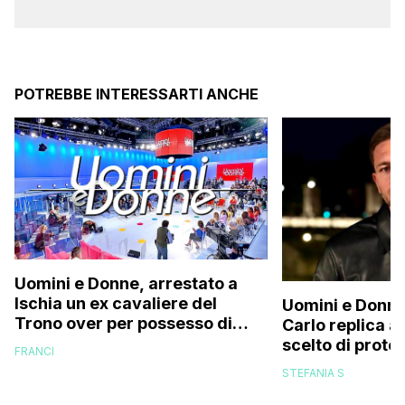
POTREBBE INTERESSARTI ANCHE
Uomini e Donne, arrestato a
Ischia un ex cavaliere del
Uomini e Donne
Trono over per possesso di
Carlo replica al
documenti falsi e truffa
scelto di prot
FRANCI
di mio figlio p
STEFANIA S