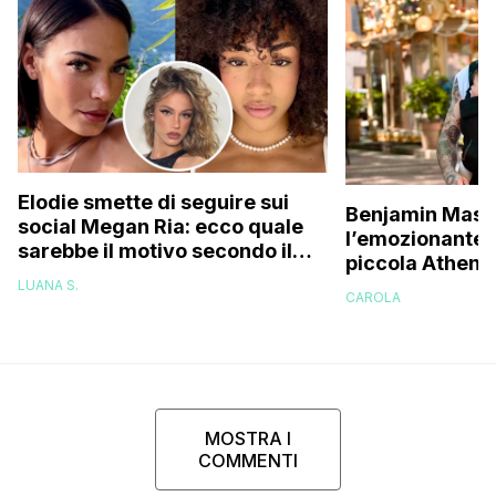
Elodie smette di seguire sui
Benjamin Masc
social Megan Ria: ecco quale
l’emozionante v
sarebbe il motivo secondo il
piccola Athena
web (e c’entra Franceska)
una figlia, pen
LUANA S.
CAROLA
essere capace
MOSTRA I
COMMENTI