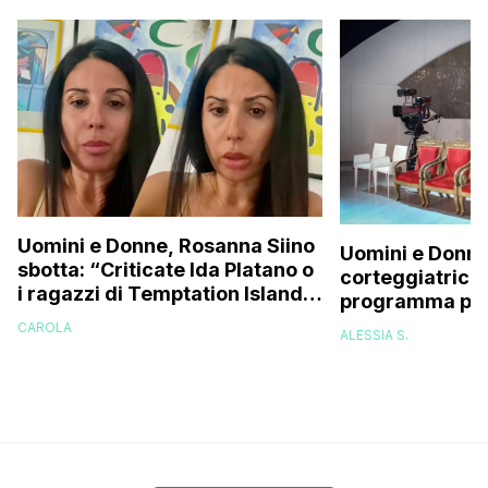
Uomini e Donne, Rosanna Siino
Uomini e Donne
sbotta: “Criticate Ida Platano o
corteggiatrice:
i ragazzi di Temptation Island
programma pres
perché vi rode il cul* che…”
e mi riempirono 
CAROLA
ALESSIA S.
presi talmente