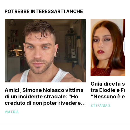
POTREBBE INTERESSARTI ANCHE
Gaia dice la su
tra Elodie e Fr
Amici, Simone Nolasco vittima
“Nessuno è ete
di un incidente stradale: “Ho
trovo folle che
creduto di non poter rivedere
STEFANIA S
più la mia famiglia”
VALERIA