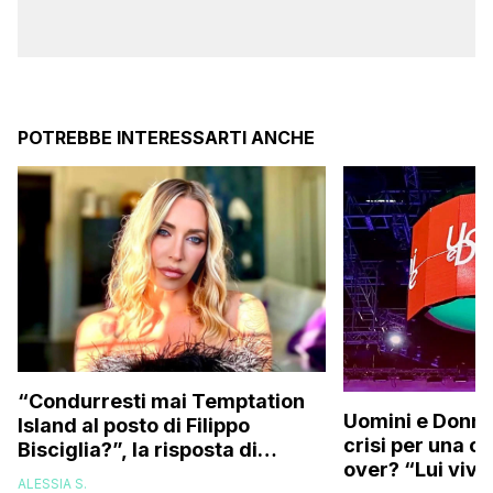
POTREBBE INTERESSARTI ANCHE
“Condurresti mai Temptation
Uomini e Donne,
Island al posto di Filippo
crisi per una c
Bisciglia?”, la risposta di
over? “Lui vive
Karina Cascella: “Andrei di
ALESSIA S.