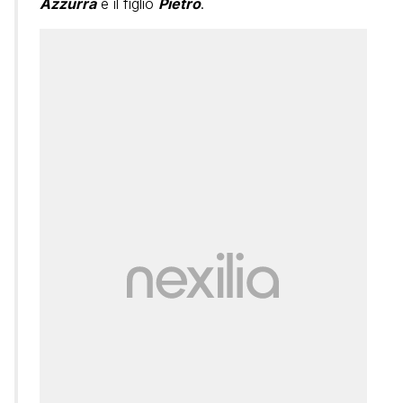
Azzurra
e il figlio
Pietro
.