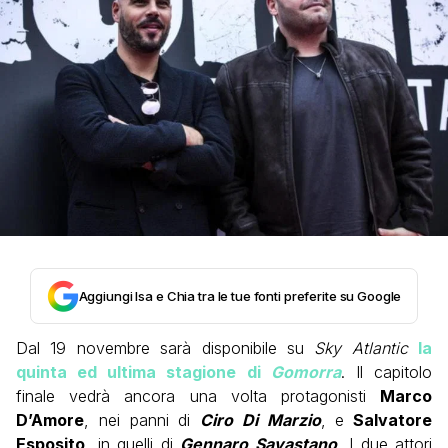
Aggiungi Isa e Chia tra le tue fonti preferite su Google
Dal 19 novembre sarà disponibile su
Sky Atlantic
la
quinta ed ultima stagione di
Gomorra
. Il capitolo
finale vedrà ancora una volta protagonisti
Marco
D’Amore
, nei panni di
Ciro Di Marzio
, e
Salvatore
Esposito
, in quelli di
Gennaro Savastano
.
I due attori