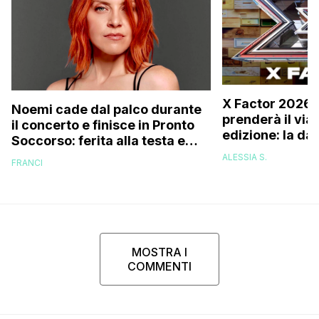
X Factor 2026,
Noemi cade dal palco durante
prenderà il via
il concerto e finisce in Pronto
edizione: la dat
Soccorso: ferita alla testa e
sospetta frattura, ecco come
ALESSIA S.
FRANCI
sta (Video)
MOSTRA I
COMMENTI