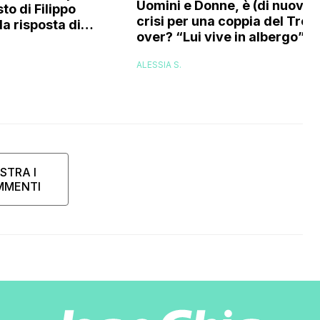
Uomini e Donne, è (di nuovo)
sto di Filippo
crisi per una coppia del Tron
la risposta di
over? “Lui vive in albergo”
ella: “Andrei di
ico problema è
ALESSIA S.
STRA I
MMENTI