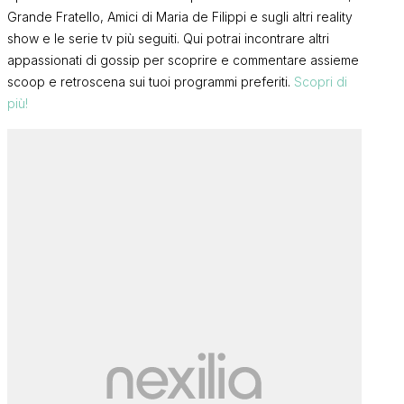
Grande Fratello, Amici di Maria de Filippi e sugli altri reality
show e le serie tv più seguiti. Qui potrai incontrare altri
appassionati di gossip per scoprire e commentare assieme
scoop e retroscena sui tuoi programmi preferiti.
Scopri di
più!
Uomini e Don
Uomini e Donne, Jack Vanore