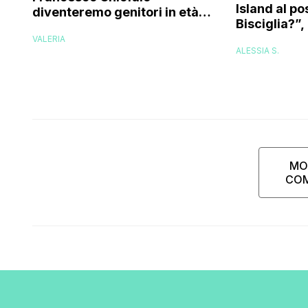
Island al po
diventeremo genitori in età
Bisciglia?”, 
avanzata, ecco entro quando
Karina Casc
VALERIA
vorremmo un figlio”
ALESSIA S.
corsa, l’un
che…”
MO
CO