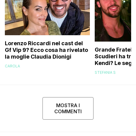
Lorenzo Riccardi nel cast del
Grande Fratello
Gf Vip 9? Ecco cosa ha rivelato
Scudieri ha tra
la moglie Claudia Dionigi
Kendi? Le segna
CAROLA
replica dell’ex 
STEFANIA S
MOSTRA I
COMMENTI