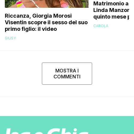
Matrimonio a p
Linda Manzoni s
Riccanza, Giorgia Morosi
quinto mese p
Visentin scopre il sesso del suo
essere in attes
CAROLA
primo figlio: il video
femminuccia, 
volevamo chia
GIUSY
MOSTRA I
COMMENTI