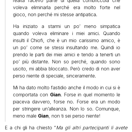
realtà facevo parte di quella combriccola che
voleva eliminarla perché era molto forte nel
gioco, non perché mi stesse antipatica.
Ha iniziato a starmi un po’ meno simpatica
quando voleva eliminare i miei amici. Quando
insulti il Chiofi, che è un mio carissimo amico, è
un po’ come se stessi insultando me. Quindi io
prendo le parti dei miei amici e tendo a tenerti un
po’ più distante. Non so perché, quando sono
uscito, mi abbia bloccato. Però credo di non aver
perso niente di speciale, sinceramente.
Mi ha dato molto fastidio anche il modo in cui si è
comportata con
Gian
. Forse in quel momento le
piaceva davvero, forse no. Forse era un modo
per stringere un’alleanza. Non lo so. Comunque,
meno male
Gian
, non ti sei perso niente!
E a chi gli ha chiesto “
Ma gli altri partecipanti li avete