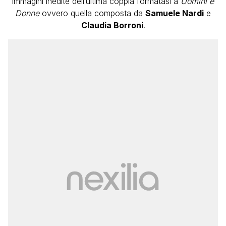
immagini inedite dell’ultima coppia formatasi a
Uomini e
Donne
ovvero quella composta da
Samuele Nardi
e
Claudia Borroni
.