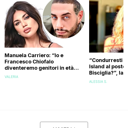
Manuela Carriero: “Io e
“Condurresti m
Francesco Chiofalo
Island al posto 
diventeremo genitori in età
Bisciglia?”, la 
avanzata, ecco entro quando
VALERIA
Karina Cascella
vorremmo un figlio”
ALESSIA S.
corsa, l’unico 
che…”