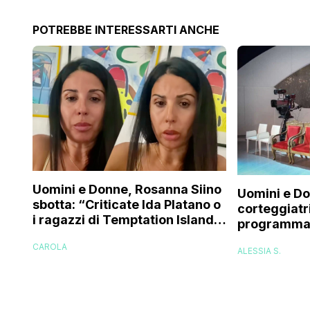
POTREBBE INTERESSARTI ANCHE
Uomini e Donne, Rosanna Siino
Uomini e Do
sbotta: “Criticate Ida Platano o
corteggiatri
i ragazzi di Temptation Island
programma 
perché vi rode il cul* che…”
e mi riempir
CAROLA
ALESSIA S.
presi talm