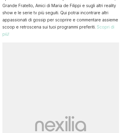
Grande Fratello, Amici di Maria de Filippi e sugli altri reality
show e le serie tv più seguiti. Qui potrai incontrare altri
appassionati di gossip per scoprire e commentare assieme
scoop e retroscena sui tuoi programmi preferiti.
Scopri di
più!
li
Uomini e Donne, due ex
protagonisti dell’ultima
Uomini e Donn
edizione del Trono over si
ed Elisa? Ec
stanno frequentando fuori dal
cose
STEFANIA S
programma: ecco chi sono
FRANCI