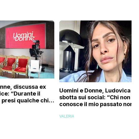
nne, discussa ex
Uomini e Donne, Ludovica Val
ce: “Durante il
sbotta sui social: “Chi non
presi qualche chilo
conosce il mio passato non
ono di insulti, la
deve permettersi di parlare”
ente male che…”
VALERIA